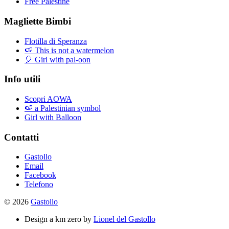
Free Palestine
Magliette Bimbi
Flotilla di Speranza
🍉 This is not a watermelon
🎈 Girl with pal-oon
Info utili
Scopri AOWA
🍉 a Palestinian symbol
Girl with Balloon
Contatti
Gastollo
Email
Facebook
Telefono
© 2026
Gastollo
Design a km zero by
Lionel del Gastollo