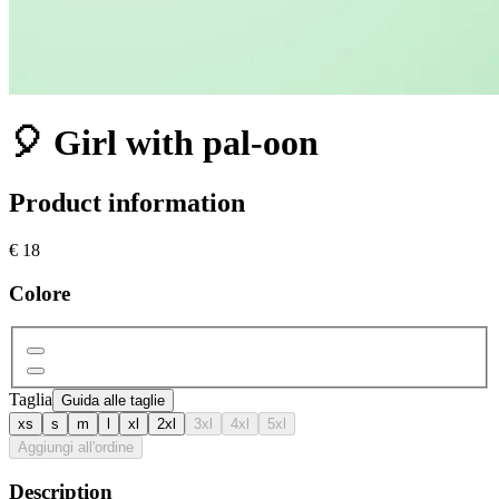
🎈 Girl with pal-oon
Product information
€ 18
Colore
Taglia
Guida alle taglie
xs
s
m
l
xl
2xl
3xl
4xl
5xl
Aggiungi all'ordine
Description